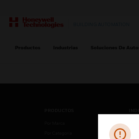
BUILDING AUTOMATION
Productos
Industrias
Soluciones De Auto
PRODUCTOS
IND
Por Marca
Aero
Por Categoría
Cent