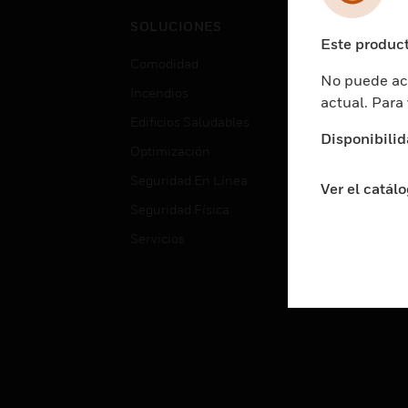
Cent
SOLUCIONES
Educ
Este product
Comodidad
Gube
No puede acc
Incendios
Aten
actual. Para
Edificios Saludables
Educ
Disponibilid
Optimización
Aten
Seguridad En Línea
Fabri
Ver el catál
Seguridad Física
Justi
Servicios
Sect
Ciud