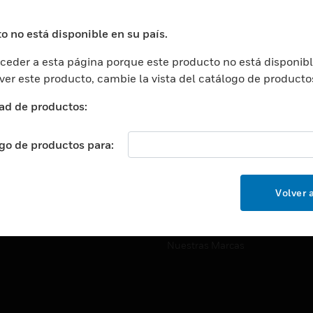
ros De Datos
Soporte Técnico
ación
Website Tutoriales Del Sitio We
o no está disponible en su país.
rnamentales Y Militares
eder a esta página porque este producto no está disponibl
CARRERAS PROFESIONALE
ción De La Salud
 ver este producto, cambie la vista del catálogo de producto
Carreras Profesionales
ación Superior
ad de productos:
Búsqueda De Trabajo
ción
cación E Industrial
ogo de productos para:
EMPRESA
cia Y Correcciones
Acerca De
or Minorista
Volver a
Eventos
ades Inteligentes
Noticias
Nuestras Marcas