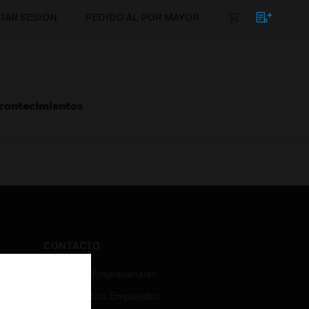
CIAR SESIÓN
PEDIDO AL POR MAYOR
Acontecimientos
CONTACTO
Consultas Empresariales
Acceso De Los Empleados