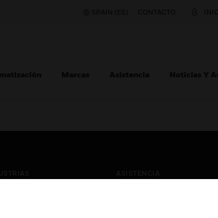
SPAIN (ES)
CONTACTO
INI
matización
Marcas
Asistencia
Noticias Y 
USTRIAS
ASISTENCIA
puertos
Localizar Un Socio
ros Comerciales
Formación