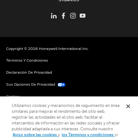
Copyright © 2026 Honeywell International Inc.
Términos Y Condiciones
Declaración De Privacidad
Sus Opciones De Privacidad
Cookies
Utilizamos cookies y mecanismos de seguimiento en línea
Darse De Baja Global
similares para mejorar el rendimiento del sitio web,
registrar las actividades en el sitio web, facilitar el
intercambio de información en las redes sociales y ofrecer
publicidad adaptada a sus intereses. Consulte nuestro
Aviso sobre las cookies
y
los Términos y condiciones
si