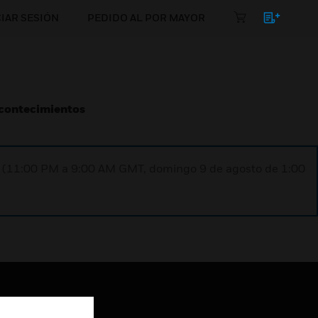
CIAR SESIÓN
PEDIDO AL POR MAYOR
Acontecimientos
ST (11:00 PM a 9:00 AM GMT, domingo 9 de agosto de 1:00