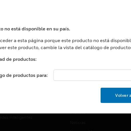
USTRIAS
ASISTENCIA
puertos
Localizar Un Socio
ros Comerciales
Formación
o no está disponible en su país.
ros De Datos
Soporte Técnico
eder a esta página porque este producto no está disponibl
ación
Website Tutoriales Del Sitio We
 ver este producto, cambie la vista del catálogo de producto
rnamentales Y Militares
CARRERAS PROFESIONALE
ad de productos:
ción De La Salud
Carreras Profesionales
ación Superior
ogo de productos para:
Búsqueda De Trabajo
ción
cación E Industrial
EMPRESA
Volver a
cia Y Correcciones
Acerca De
or Minorista
Eventos
ades Inteligentes
Noticias