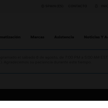
SPAIN (ES)
CONTACTO
INI
matización
Marcas
Asistencia
Noticias Y 
programado el sábado 8 de agosto, de 7:00 PM a 5:00 AM E
). Agradecemos su paciencia durante este tiempo.