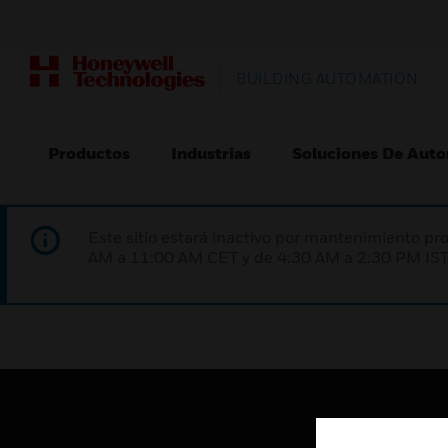
BUILDING AUTOMATION
Productos
Industrias
Soluciones De Auto
Este sitio estará inactivo por mantenimiento 
AM a 11:00 AM CET y de 4:30 AM a 2:30 PM IST