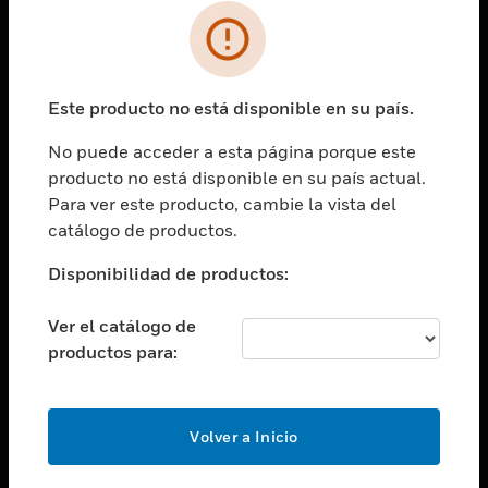
SOLUCIONES
Cambiar vista
INDUSTRIAS
Este producto no está disponible en su país.
Cambiar vista
ASISTENCIA
No puede acceder a esta página porque este
Cambiar vista
producto no está disponible en su país actual.
CARRERAS PROFESIONALES
Para ver este producto, cambie la vista del
Cambiar vista
catálogo de productos.
EMPRESA
Disponibilidad de productos:
Cambiar vista
CONTACTO
Ver el catálogo de
Cambiar vista
productos para:
LEGAL
Cambiar vista
SÍGANOS
Volver a Inicio