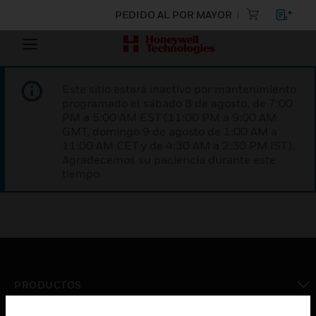
PEDIDO AL POR MAYOR
Este sitio estará inactivo por mantenimiento
programado el sábado 8 de agosto, de 7:00
PM a 5:00 AM EST (11:00 PM a 9:00 AM
GMT, domingo 9 de agosto de 1:00 AM a
11:00 AM CET y de 4:30 AM a 2:30 PM IST).
Agradecemos su paciencia durante este
tiempo.
PRODUCTOS
Cambiar vista