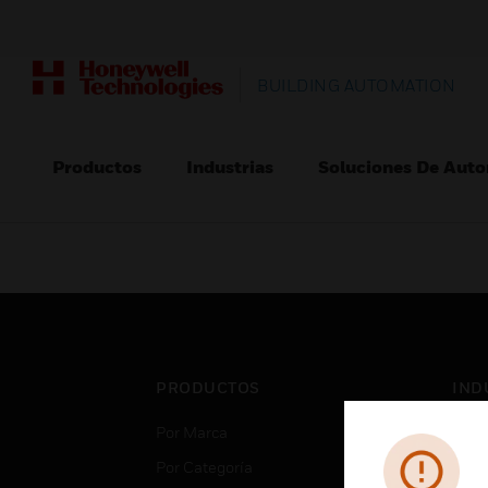
BUILDING AUTOMATION
Productos
Industrias
Soluciones De Auto
PRODUCTOS
IND
Por Marca
Aero
Por Categoría
Cent