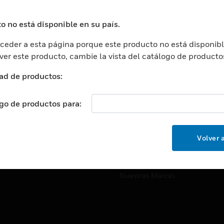
ros De Datos
Soporte Técnico
ación
Website Tutoriales Del Sitio We
o no está disponible en su país.
rnamentales Y Militares
eder a esta página porque este producto no está disponibl
CARRERAS PROFESIONALE
ción De La Salud
 ver este producto, cambie la vista del catálogo de producto
Carreras Profesionales
ación Superior
ad de productos:
Búsqueda De Trabajo
ción
cación E Industrial
ogo de productos para:
EMPRESA
cia Y Correcciones
Acerca De
or Minorista
Volver a
Eventos
ades Inteligentes
Noticias
Nuestras Marcas