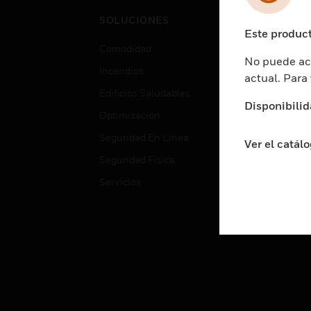
Cent
SOLUCIONES
Educ
Este product
Comodidad
Gube
No puede acc
Incendios
Aten
actual. Para
Edificios Saludables
Educ
Disponibilid
Optimización
Aten
Seguridad En Línea
Fabri
Ver el catál
Seguridad Física
Justi
Servicios
Sect
Ciud