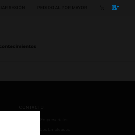
CIAR SESIÓN
PEDIDO AL POR MAYOR
Acontecimientos
CONTACTO
Consultas Empresariales
Acceso De Los Empleados