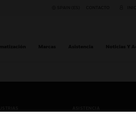
SPAIN (ES)
CONTACTO
INI
matización
Marcas
Asistencia
Noticias Y 
USTRIAS
ASISTENCIA
puertos
Localizar Un Socio
ros Comerciales
Formación