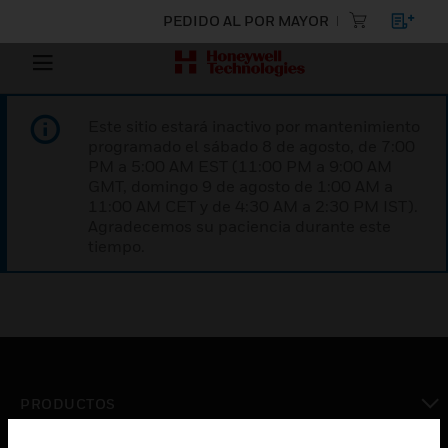
PEDIDO AL POR MAYOR
Este sitio estará inactivo por mantenimiento
programado el sábado 8 de agosto, de 7:00
PM a 5:00 AM EST (11:00 PM a 9:00 AM
GMT, domingo 9 de agosto de 1:00 AM a
11:00 AM CET y de 4:30 AM a 2:30 PM IST).
Agradecemos su paciencia durante este
tiempo.
PRODUCTOS
Cambiar vista