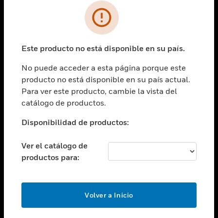
SOLUCIONES
Cambiar vista
INDUSTRIAS
Este producto no está disponible en su país.
Cambiar vista
ASISTENCIA
No puede acceder a esta página porque este
Cambiar vista
producto no está disponible en su país actual.
CARRERAS PROFESIONALES
Para ver este producto, cambie la vista del
Cambiar vista
catálogo de productos.
EMPRESA
Disponibilidad de productos:
Cambiar vista
CONTACTO
Ver el catálogo de
Cambiar vista
productos para:
LEGAL
Cambiar vista
SÍGANOS
Volver a Inicio