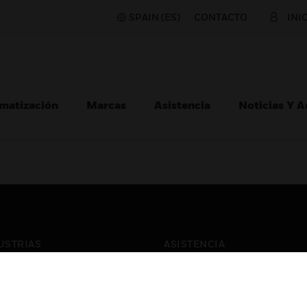
SPAIN (ES)
CONTACTO
INI
matización
Marcas
Asistencia
Noticias Y 
USTRIAS
ASISTENCIA
puertos
Localizar Un Socio
ros Comerciales
Formación