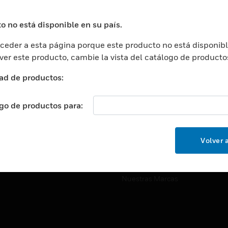
ros De Datos
Soporte Técnico
ación
Website Tutoriales Del Sitio We
o no está disponible en su país.
rnamentales Y Militares
eder a esta página porque este producto no está disponibl
CARRERAS PROFESIONALE
ción De La Salud
 ver este producto, cambie la vista del catálogo de producto
Carreras Profesionales
ación Superior
ad de productos:
Búsqueda De Trabajo
ción
cación E Industrial
ogo de productos para:
EMPRESA
cia Y Correcciones
Acerca De
or Minorista
Volver a
Eventos
ades Inteligentes
Noticias
Nuestras Marcas