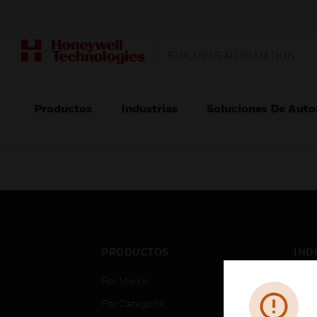
BUILDING AUTOMATION
Productos
Industrias
Soluciones De Auto
PRODUCTOS
IND
Por Marca
Aero
Por Categoría
Cent