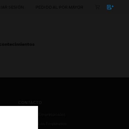
CIAR SESIÓN
PEDIDO AL POR MAYOR
Acontecimientos
CONTACTO
Consultas Empresariales
Acceso De Los Empleados