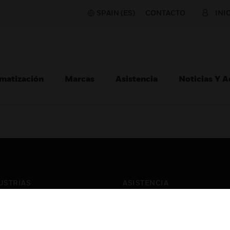
SPAIN (ES)
CONTACTO
INI
matización
Marcas
Asistencia
Noticias Y 
USTRIAS
ASISTENCIA
puertos
Localizar Un Socio
ros Comerciales
Formación