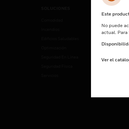
Cent
SOLUCIONES
Educ
Este product
Comodidad
Gube
No puede acc
Incendios
Aten
actual. Para
Edificios Saludables
Educ
Disponibilid
Optimización
Aten
Seguridad En Línea
Fabri
Ver el catál
Seguridad Física
Justi
Servicios
Sect
Ciud