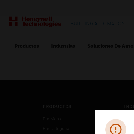
BUILDING AUTOMATION
Productos
Industrias
Soluciones De Auto
PRODUCTOS
IND
Por Marca
Aero
Por Categoría
Cent