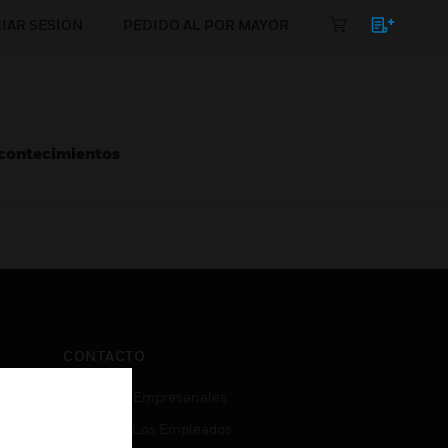
CIAR SESIÓN
PEDIDO AL POR MAYOR
Acontecimientos
CONTACTO
Consultas Empresariales
Acceso De Los Empleados