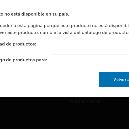
ros De Datos
Soporte Técnico
ación
Website Tutoriales Del Sitio We
o no está disponible en su país.
rnamentales Y Militares
eder a esta página porque este producto no está disponibl
CARRERAS PROFESIONALE
ción De La Salud
 ver este producto, cambie la vista del catálogo de producto
Carreras Profesionales
ación Superior
ad de productos:
Búsqueda De Trabajo
ción
cación E Industrial
ogo de productos para:
EMPRESA
cia Y Correcciones
Acerca De
or Minorista
Volver a
Eventos
ades Inteligentes
Noticias
Nuestras Marcas