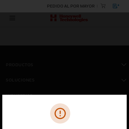
PEDIDO AL POR MAYOR
PRODUCTOS
Cambiar vista
SOLUCIONES
Cambiar vista
INDUSTRIAS
Cambiar vista
ASISTENCIA
Cambiar vista
CARRERAS PROFESIONALES