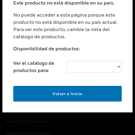
Este producto no está disponible en su país.
Cambiar vista
EMPRESA
No puede acceder a esta página porque este
producto no está disponible en su país actual.
Cambiar vista
Para ver este producto, cambie la vista del
CONTACTO
catálogo de productos.
Cambiar vista
LEGAL
Disponibilidad de productos:
Cambiar vista
SÍGANOS
Ver el catálogo de
productos para:
Volver a Inicio
Copyright © 2026 Honeywell International Inc.
Términos Y Condiciones
Declaración De Privacidad