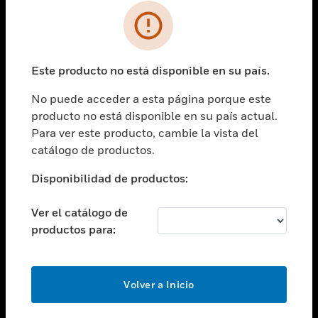
SOLUCIONES
Cambiar vista
INDUSTRIAS
Este producto no está disponible en su país.
Cambiar vista
ASISTENCIA
No puede acceder a esta página porque este
Cambiar vista
producto no está disponible en su país actual.
CARRERAS PROFESIONALES
Para ver este producto, cambie la vista del
Cambiar vista
catálogo de productos.
EMPRESA
Disponibilidad de productos:
Cambiar vista
CONTACTO
Ver el catálogo de
Cambiar vista
productos para:
LEGAL
Cambiar vista
SÍGANOS
Volver a Inicio