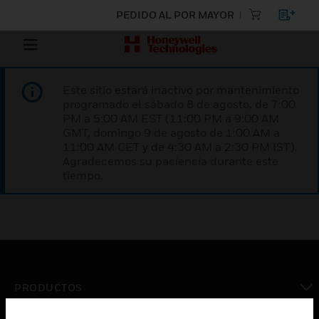
PEDIDO AL POR MAYOR
Este sitio estará inactivo por mantenimiento
programado el sábado 8 de agosto, de 7:00
PM a 5:00 AM EST (11:00 PM a 9:00 AM
GMT, domingo 9 de agosto de 1:00 AM a
11:00 AM CET y de 4:30 AM a 2:30 PM IST).
Agradecemos su paciencia durante este
tiempo.
PRODUCTOS
Cambiar vista