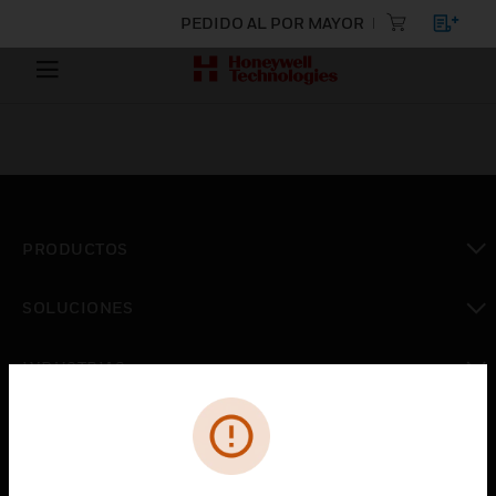
PEDIDO AL POR MAYOR
PRODUCTOS
Cambiar vista
SOLUCIONES
Cambiar vista
INDUSTRIAS
Cambiar vista
ASISTENCIA
Cambiar vista
CARRERAS PROFESIONALES