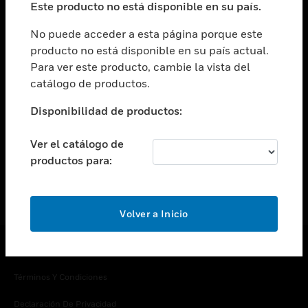
Este producto no está disponible en su país.
Cambiar vista
EMPRESA
No puede acceder a esta página porque este
producto no está disponible en su país actual.
Cambiar vista
Para ver este producto, cambie la vista del
CONTACTO
catálogo de productos.
Cambiar vista
LEGAL
Disponibilidad de productos:
Cambiar vista
SÍGANOS
Ver el catálogo de
productos para:
Volver a Inicio
Copyright © 2026 Honeywell International Inc.
Términos Y Condiciones
Declaración De Privacidad