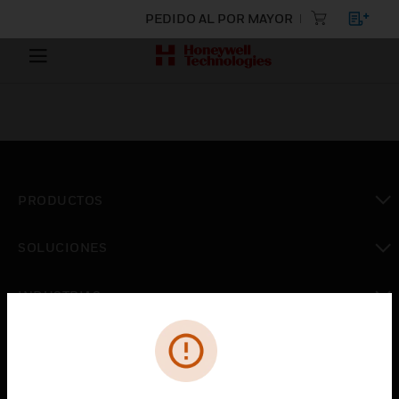
PEDIDO AL POR MAYOR
PRODUCTOS
Cambiar vista
SOLUCIONES
Cambiar vista
INDUSTRIAS
Cambiar vista
ASISTENCIA
Cambiar vista
CARRERAS PROFESIONALES