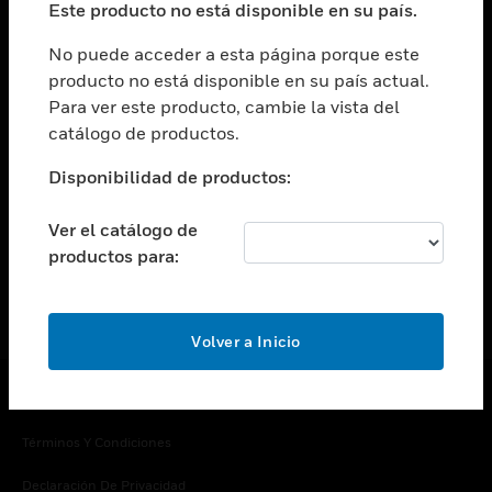
Este producto no está disponible en su país.
Cambiar vista
EMPRESA
No puede acceder a esta página porque este
producto no está disponible en su país actual.
Cambiar vista
Para ver este producto, cambie la vista del
CONTACTO
catálogo de productos.
Cambiar vista
LEGAL
Disponibilidad de productos:
Cambiar vista
SÍGANOS
Ver el catálogo de
productos para:
Volver a Inicio
Copyright © 2026 Honeywell International Inc.
Términos Y Condiciones
Declaración De Privacidad