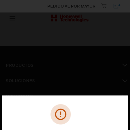
PEDIDO AL POR MAYOR
PRODUCTOS
Cambiar vista
SOLUCIONES
Cambiar vista
INDUSTRIAS
Cambiar vista
ASISTENCIA
Cambiar vista
CARRERAS PROFESIONALES