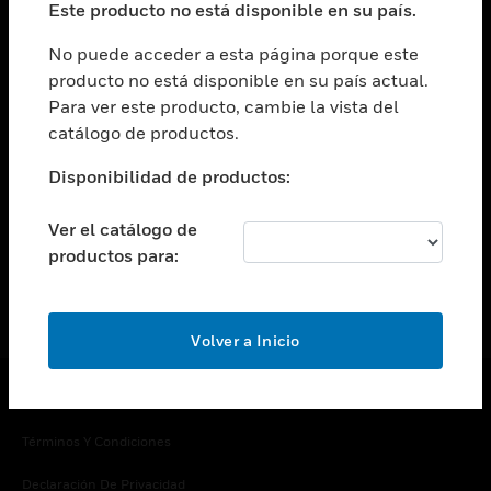
Este producto no está disponible en su país.
Cambiar vista
EMPRESA
No puede acceder a esta página porque este
producto no está disponible en su país actual.
Cambiar vista
Para ver este producto, cambie la vista del
CONTACTO
catálogo de productos.
Cambiar vista
LEGAL
Disponibilidad de productos:
Cambiar vista
SÍGANOS
Ver el catálogo de
productos para:
Volver a Inicio
Copyright © 2026 Honeywell International Inc.
Términos Y Condiciones
Declaración De Privacidad