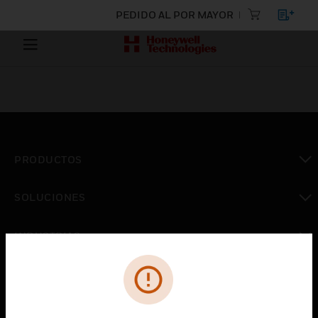
PEDIDO AL POR MAYOR
PRODUCTOS
Cambiar vista
SOLUCIONES
Cambiar vista
INDUSTRIAS
Cambiar vista
ASISTENCIA
Cambiar vista
CARRERAS PROFESIONALES