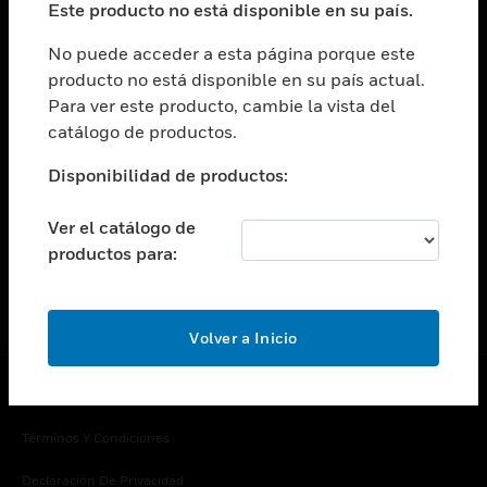
Este producto no está disponible en su país.
Cambiar vista
EMPRESA
No puede acceder a esta página porque este
producto no está disponible en su país actual.
Cambiar vista
Para ver este producto, cambie la vista del
CONTACTO
catálogo de productos.
Cambiar vista
LEGAL
Disponibilidad de productos:
Cambiar vista
SÍGANOS
Ver el catálogo de
productos para:
Volver a Inicio
Copyright © 2026 Honeywell International Inc.
Términos Y Condiciones
Declaración De Privacidad