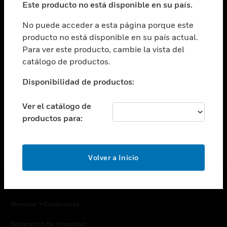
Este producto no está disponible en su país.
Cambiar vista
EMPRESA
No puede acceder a esta página porque este
producto no está disponible en su país actual.
Cambiar vista
Para ver este producto, cambie la vista del
CONTACTO
catálogo de productos.
Cambiar vista
LEGAL
Disponibilidad de productos:
Cambiar vista
SÍGANOS
Ver el catálogo de
productos para:
Volver a Inicio
Copyright © 2026 Honeywell International Inc.
Términos Y Condiciones
Declaración De Privacidad