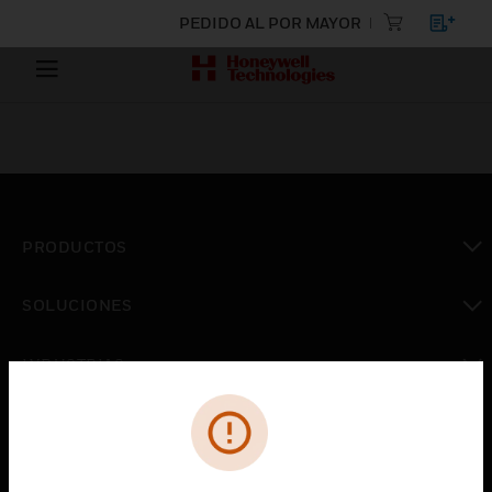
PEDIDO AL POR MAYOR
PRODUCTOS
Cambiar vista
SOLUCIONES
Cambiar vista
INDUSTRIAS
Cambiar vista
ASISTENCIA
Cambiar vista
CARRERAS PROFESIONALES