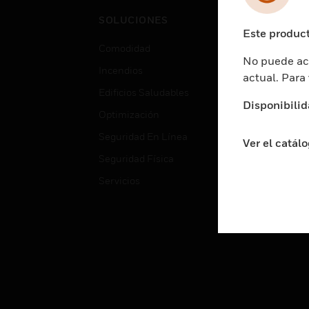
Cent
SOLUCIONES
Educ
Este product
Comodidad
Gube
No puede acc
Incendios
Aten
actual. Para
Edificios Saludables
Educ
Disponibilid
Optimización
Aten
Seguridad En Línea
Fabri
Ver el catál
Seguridad Física
Justi
Servicios
Sect
Ciud