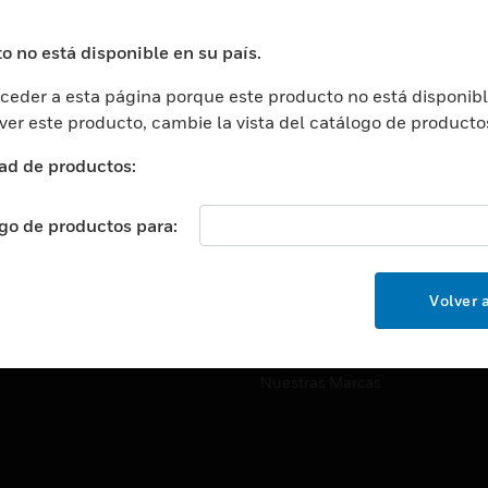
ros De Datos
Soporte Técnico
ación
Website Tutoriales Del Sitio We
o no está disponible en su país.
rnamentales Y Militares
eder a esta página porque este producto no está disponibl
CARRERAS PROFESIONALE
ción De La Salud
 ver este producto, cambie la vista del catálogo de producto
Carreras Profesionales
ación Superior
ad de productos:
Búsqueda De Trabajo
ción
cación E Industrial
ogo de productos para:
EMPRESA
cia Y Correcciones
Acerca De
or Minorista
Volver a
Eventos
ades Inteligentes
Noticias
Nuestras Marcas