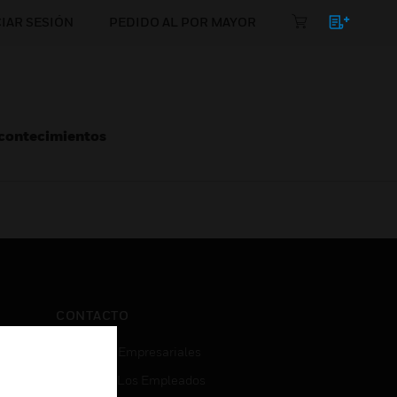
CIAR SESIÓN
PEDIDO AL POR MAYOR
Acontecimientos
CONTACTO
Consultas Empresariales
Acceso De Los Empleados