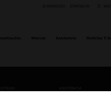
SPAIN (ES)
CONTACTO
INI
matización
Marcas
Asistencia
Noticias Y 
USTRIAS
ASISTENCIA
puertos
Localizar Un Socio
ros Comerciales
Formación