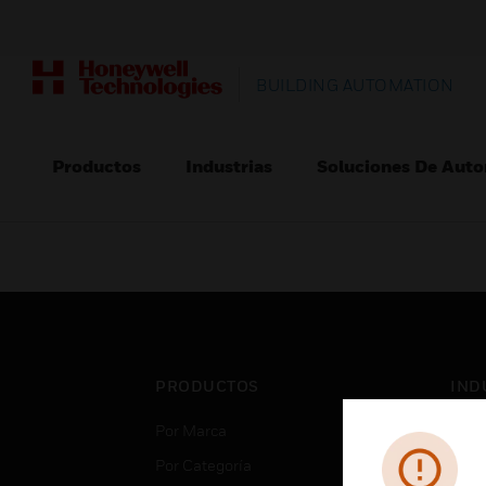
BUILDING AUTOMATION
Productos
Industrias
Soluciones De Auto
PRODUCTOS
IND
Por Marca
Aero
Por Categoría
Cent