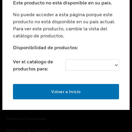
Este producto no está disponible en su país.
Cambiar vista
EMPRESA
No puede acceder a esta página porque este
producto no está disponible en su país actual.
Cambiar vista
Para ver este producto, cambie la vista del
CONTACTO
catálogo de productos.
Cambiar vista
LEGAL
Disponibilidad de productos:
Cambiar vista
SÍGANOS
Ver el catálogo de
productos para:
Volver a Inicio
Copyright © 2026 Honeywell International Inc.
Términos Y Condiciones
Declaración De Privacidad