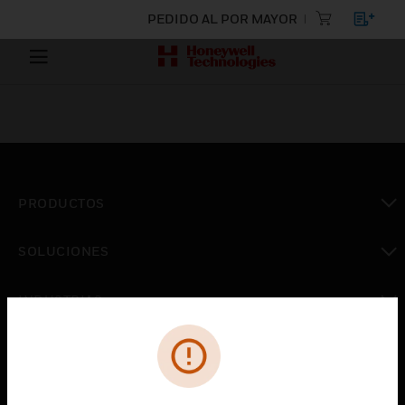
PEDIDO AL POR MAYOR
PRODUCTOS
Cambiar vista
SOLUCIONES
Cambiar vista
INDUSTRIAS
Cambiar vista
ASISTENCIA
Cambiar vista
CARRERAS PROFESIONALES