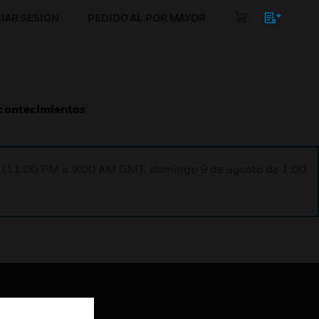
CIAR SESIÓN
PEDIDO AL POR MAYOR
Acontecimientos
ST (11:00 PM a 9:00 AM GMT, domingo 9 de agosto de 1:00