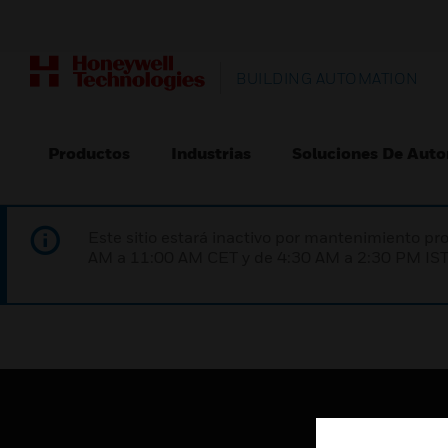
BUILDING AUTOMATION
Productos
Industrias
Soluciones De Auto
Este sitio estará inactivo por mantenimiento 
AM a 11:00 AM CET y de 4:30 AM a 2:30 PM IST