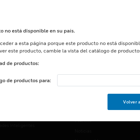
USTRIAS
ASISTENCIA
puertos
Localizar Un Socio
ros Comerciales
Formación
o no está disponible en su país.
ros De Datos
Soporte Técnico
eder a esta página porque este producto no está disponibl
ación
Website Tutoriales Del Sitio We
 ver este producto, cambie la vista del catálogo de producto
rnamentales Y Militares
CARRERAS PROFESIONALE
ad de productos:
ción De La Salud
Carreras Profesionales
ación Superior
ogo de productos para:
Búsqueda De Trabajo
ción
cación E Industrial
EMPRESA
Volver a
cia Y Correcciones
Acerca De
or Minorista
Eventos
ades Inteligentes
Noticias