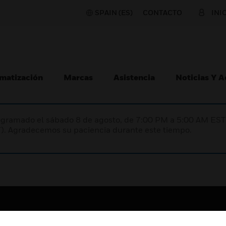
SPAIN (ES)
CONTACTO
INI
matización
Marcas
Asistencia
Noticias Y 
programado el sábado 8 de agosto, de 7:00 PM a 5:00 AM E
). Agradecemos su paciencia durante este tiempo.