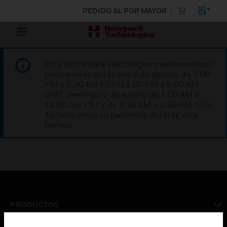
PEDIDO AL POR MAYOR
Este sitio estará inactivo por mantenimiento
programado el sábado 8 de agosto, de 7:00
PM a 5:00 AM EST (11:00 PM a 9:00 AM
GMT, domingo 9 de agosto de 1:00 AM a
11:00 AM CET y de 4:30 AM a 2:30 PM IST).
Agradecemos su paciencia durante este
tiempo.
PRODUCTOS
Cambiar vista