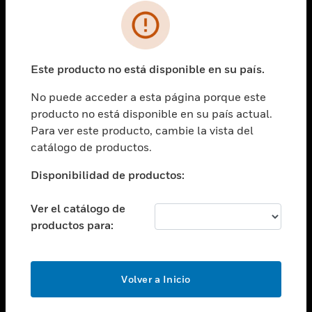
SOLUCIONES
Cambiar vista
INDUSTRIAS
Este producto no está disponible en su país.
Cambiar vista
ASISTENCIA
No puede acceder a esta página porque este
Cambiar vista
producto no está disponible en su país actual.
CARRERAS PROFESIONALES
Para ver este producto, cambie la vista del
Cambiar vista
catálogo de productos.
EMPRESA
Disponibilidad de productos:
Cambiar vista
CONTACTO
Ver el catálogo de
Cambiar vista
productos para:
LEGAL
Cambiar vista
SÍGANOS
Volver a Inicio