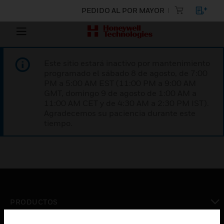
PEDIDO AL POR MAYOR
Este sitio estará inactivo por mantenimiento
programado el sábado 8 de agosto, de 7:00
PM a 5:00 AM EST (11:00 PM a 9:00 AM
GMT, domingo 9 de agosto de 1:00 AM a
11:00 AM CET y de 4:30 AM a 2:30 PM IST).
Agradecemos su paciencia durante este
tiempo.
PRODUCTOS
Cambiar vista