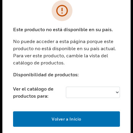
SOLUCIONES
Cambiar vista
INDUSTRIAS
Este producto no está disponible en su país.
Cambiar vista
ASISTENCIA
No puede acceder a esta página porque este
Cambiar vista
producto no está disponible en su país actual.
CARRERAS PROFESIONALES
Para ver este producto, cambie la vista del
Cambiar vista
catálogo de productos.
EMPRESA
Disponibilidad de productos:
Cambiar vista
CONTACTO
Ver el catálogo de
Cambiar vista
productos para:
LEGAL
Cambiar vista
SÍGANOS
Volver a Inicio