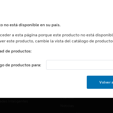
USTRIAS
ASISTENCIA
puertos
Localizar Un Socio
ros Comerciales
Formación
o no está disponible en su país.
ros De Datos
Soporte Técnico
eder a esta página porque este producto no está disponibl
ación
Website Tutoriales Del Sitio We
 ver este producto, cambie la vista del catálogo de producto
rnamentales Y Militares
CARRERAS PROFESIONALE
ad de productos:
ción De La Salud
Carreras Profesionales
ación Superior
ogo de productos para:
Búsqueda De Trabajo
ción
cación E Industrial
EMPRESA
Volver a
cia Y Correcciones
Acerca De
or Minorista
Eventos
ades Inteligentes
Noticias