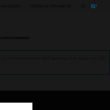
CIAR SESIÓN
PEDIDO AL POR MAYOR
Acontecimientos
ST (11:00 PM a 9:00 AM GMT, domingo 9 de agosto de 1:00