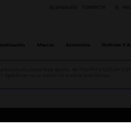
SPAIN (ES)
CONTACTO
INI
matización
Marcas
Asistencia
Noticias Y 
programado el sábado 8 de agosto, de 7:00 PM a 5:00 AM E
). Agradecemos su paciencia durante este tiempo.