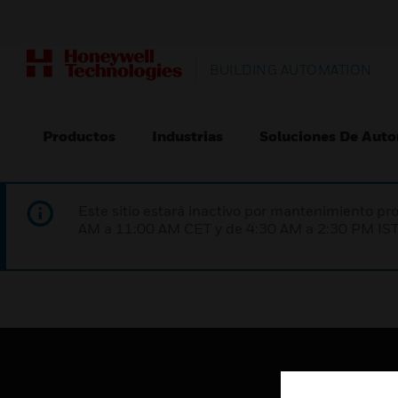
BUILDING AUTOMATION
Productos
Industrias
Soluciones De Auto
Este sitio estará inactivo por mantenimiento 
AM a 11:00 AM CET y de 4:30 AM a 2:30 PM IST