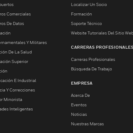
puertos
Localizar Un Socio
ros Comerciales
Formación
ros De Datos
Soporte Técnico
ación
Website Tutoriales Del Sitio We
rnamentales Y Militares
CARRERAS PROFESIONALE
ción De La Salud
Carreras Profesionales
ación Superior
Búsqueda De Trabajo
ción
cación E Industrial
EMPRESA
cia Y Correcciones
Acerca De
or Minorista
Eventos
ades Inteligentes
Noticias
Nuestras Marcas