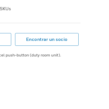
SKUs
Encontrar un socio
cel push-button (duty room unit).