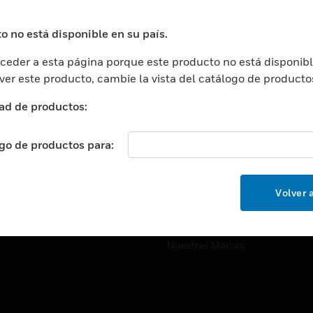
ros De Datos
Soporte Técnico
ación
Website Tutoriales Del Sitio We
o no está disponible en su país.
rnamentales Y Militares
eder a esta página porque este producto no está disponibl
CARRERAS PROFESIONALE
ción De La Salud
 ver este producto, cambie la vista del catálogo de producto
Carreras Profesionales
ación Superior
ad de productos:
Búsqueda De Trabajo
ción
cación E Industrial
ogo de productos para:
EMPRESA
cia Y Correcciones
Acerca De
or Minorista
Volver a
Eventos
ades Inteligentes
Noticias
Nuestras Marcas