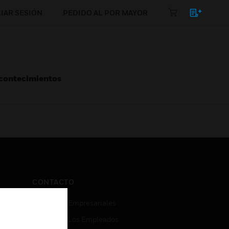
CIAR SESIÓN
PEDIDO AL POR MAYOR
Acontecimientos
CONTACTO
Consultas Empresariales
Acceso De Los Empleados