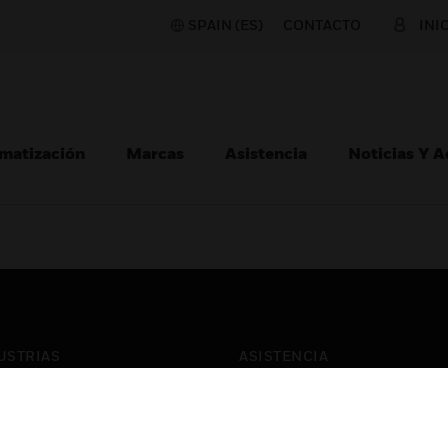
SPAIN (ES)
CONTACTO
INI
matización
Marcas
Asistencia
Noticias Y 
USTRIAS
ASISTENCIA
puertos
Localizar Un Socio
ros Comerciales
Formación