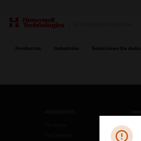
BUILDING AUTOMATION
Productos
Industrias
Soluciones De Auto
PRODUCTOS
IND
Por Marca
Aero
Por Categoría
Cent