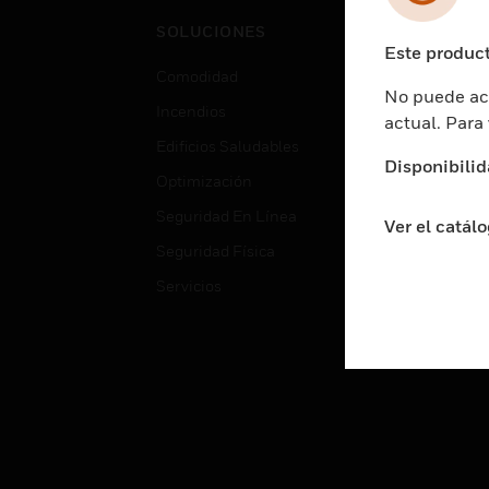
Cent
SOLUCIONES
Educ
Este product
Comodidad
Gube
No puede acc
Incendios
Aten
actual. Para
Edificios Saludables
Educ
Disponibilid
Optimización
Aten
Seguridad En Línea
Fabri
Ver el catál
Seguridad Física
Justi
Servicios
Sect
Ciud