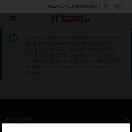
PEDIDO AL POR MAYOR
Este sitio estará inactivo por mantenimiento
programado el sábado 8 de agosto, de 7:00
PM a 5:00 AM EST (11:00 PM a 9:00 AM
GMT, domingo 9 de agosto de 1:00 AM a
11:00 AM CET y de 4:30 AM a 2:30 PM IST).
Agradecemos su paciencia durante este
tiempo.
PRODUCTOS
Cambiar vista