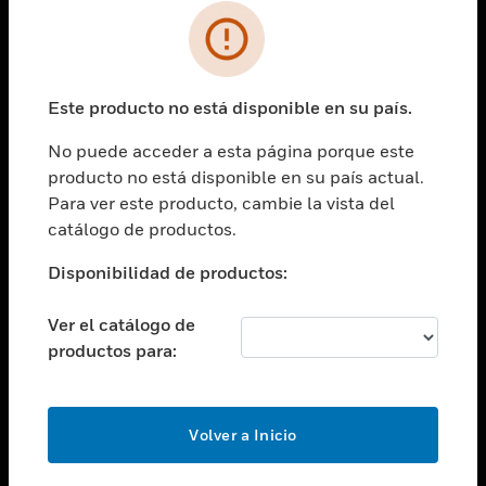
SOLUCIONES
Cambiar vista
INDUSTRIAS
Este producto no está disponible en su país.
Cambiar vista
ASISTENCIA
No puede acceder a esta página porque este
Cambiar vista
producto no está disponible en su país actual.
CARRERAS PROFESIONALES
Para ver este producto, cambie la vista del
Cambiar vista
catálogo de productos.
EMPRESA
Disponibilidad de productos:
Cambiar vista
CONTACTO
Ver el catálogo de
Cambiar vista
productos para:
LEGAL
Cambiar vista
SÍGANOS
Volver a Inicio