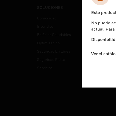
Cent
SOLUCIONES
Educ
Este product
Comodidad
Gube
No puede acc
Incendios
Aten
actual. Para
Edificios Saludables
Educ
Disponibilid
Optimización
Aten
Seguridad En Línea
Fabri
Ver el catál
Seguridad Física
Justi
Servicios
Sect
Ciud