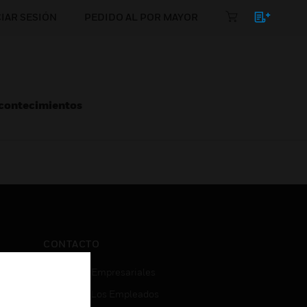
CIAR SESIÓN
PEDIDO AL POR MAYOR
Acontecimientos
CONTACTO
Consultas Empresariales
Acceso De Los Empleados