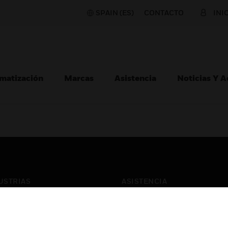
SPAIN (ES)
CONTACTO
INI
matización
Marcas
Asistencia
Noticias Y 
USTRIAS
ASISTENCIA
puertos
Localizar Un Socio
ros Comerciales
Formación