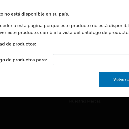
ros De Datos
Soporte Técnico
ación
Website Tutoriales Del Sitio We
o no está disponible en su país.
rnamentales Y Militares
eder a esta página porque este producto no está disponibl
CARRERAS PROFESIONALE
ción De La Salud
 ver este producto, cambie la vista del catálogo de producto
Carreras Profesionales
ación Superior
ad de productos:
Búsqueda De Trabajo
ción
cación E Industrial
ogo de productos para:
EMPRESA
cia Y Correcciones
Acerca De
or Minorista
Volver a
Eventos
ades Inteligentes
Noticias
Nuestras Marcas