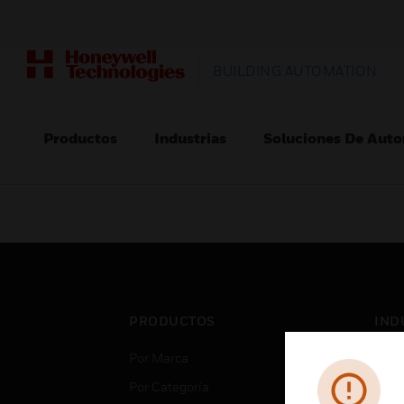
BUILDING AUTOMATION
Productos
Industrias
Soluciones De Auto
PRODUCTOS
IND
Por Marca
Aero
Por Categoría
Cent