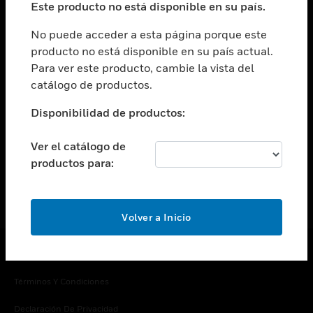
Este producto no está disponible en su país.
Cambiar vista
EMPRESA
No puede acceder a esta página porque este
producto no está disponible en su país actual.
Cambiar vista
Para ver este producto, cambie la vista del
CONTACTO
catálogo de productos.
Cambiar vista
LEGAL
Disponibilidad de productos:
Cambiar vista
SÍGANOS
Ver el catálogo de
productos para:
Volver a Inicio
Copyright © 2026 Honeywell International Inc.
Términos Y Condiciones
Declaración De Privacidad