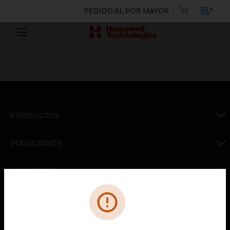
PEDIDO AL POR MAYOR
PRODUCTOS
Cambiar vista
SOLUCIONES
Cambiar vista
INDUSTRIAS
Cambiar vista
ASISTENCIA
Cambiar vista
CARRERAS PROFESIONALES