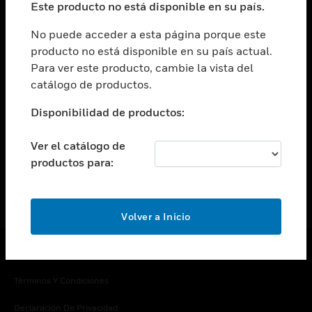
Este producto no está disponible en su país.
Cambiar vista
EMPRESA
No puede acceder a esta página porque este
producto no está disponible en su país actual.
Cambiar vista
Para ver este producto, cambie la vista del
CONTACTO
catálogo de productos.
Cambiar vista
LEGAL
Disponibilidad de productos:
Cambiar vista
SÍGANOS
Ver el catálogo de
productos para:
Volver a Inicio
Copyright © 2026 Honeywell International Inc.
Términos Y Condiciones
Declaración De Privacidad