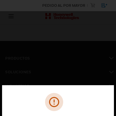
PEDIDO AL POR MAYOR
PRODUCTOS
Cambiar vista
SOLUCIONES
Cambiar vista
INDUSTRIAS
Cambiar vista
ASISTENCIA
Cambiar vista
CARRERAS PROFESIONALES