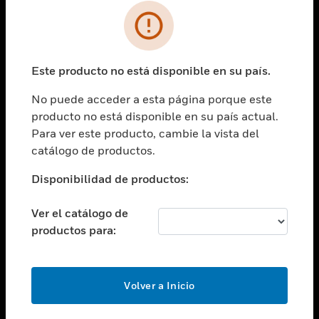
SOLUCIONES
Cambiar vista
INDUSTRIAS
Este producto no está disponible en su país.
Cambiar vista
ASISTENCIA
No puede acceder a esta página porque este
Cambiar vista
producto no está disponible en su país actual.
CARRERAS PROFESIONALES
Para ver este producto, cambie la vista del
Cambiar vista
catálogo de productos.
EMPRESA
Disponibilidad de productos:
Cambiar vista
CONTACTO
Ver el catálogo de
Cambiar vista
productos para:
LEGAL
Cambiar vista
SÍGANOS
Volver a Inicio