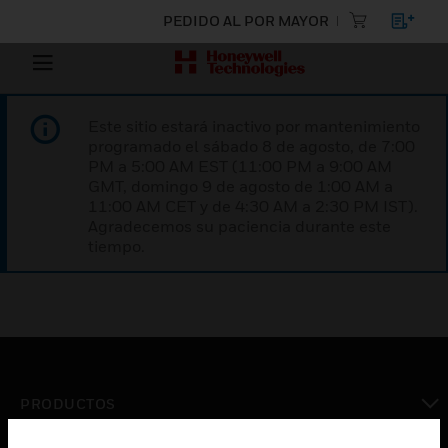
PEDIDO AL POR MAYOR
Este sitio estará inactivo por mantenimiento
programado el sábado 8 de agosto, de 7:00
PM a 5:00 AM EST (11:00 PM a 9:00 AM
GMT, domingo 9 de agosto de 1:00 AM a
11:00 AM CET y de 4:30 AM a 2:30 PM IST).
Agradecemos su paciencia durante este
tiempo.
PRODUCTOS
Cambiar vista