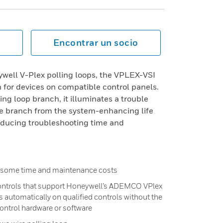
Encontrar un socio
ywell V-Plex polling loops, the VPLEX-VSI
on for devices on compatible control panels.
ng loop branch, it illuminates a trouble
ve branch from the system-enhancing life
reducing troubleshooting time and
lesome time and maintenance costs
 controls that support Honeywell’s ADEMCO VPlex
 automatically on qualified controls without the
control hardware or software