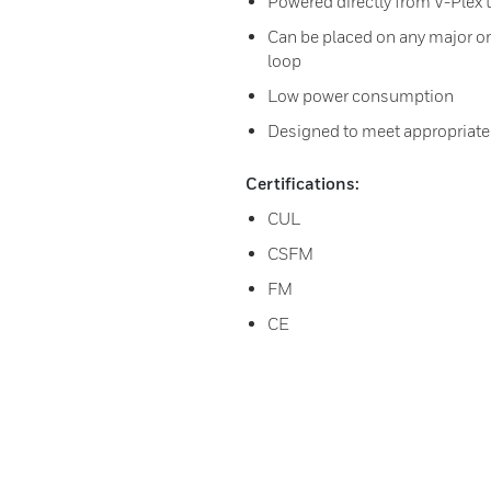
Powered directly from V-Plex t
Can be placed on any major or
loop
Low power consumption
Designed to meet appropriate
Certifications:
CUL
CSFM
FM
CE