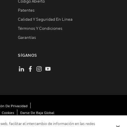
Código Abierto
Patentes
Calidad Y Seguridad En Línea
Términos Y Condiciones
Garantías
SÍGANOS
ión De Privacidad
Cookies
Darse De Baja Global
 web, facilitar el intercambio de información en las redes