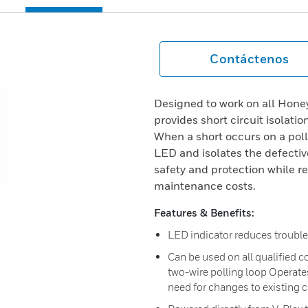
Contáctenos
Designed to work on all Hone
provides short circuit isolati
When a short occurs on a polli
LED and isolates the defecti
safety and protection while 
maintenance costs.
Features & Benefits:
LED indicator reduces troub
Can be used on all qualified
two-wire polling loop Operates
need for changes to existing 