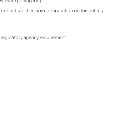
wo wire polling loop
 minor branch in any configuration on the polling
 regulatory agency requirement