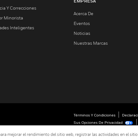
EMPRESA
cia Y Correcciones
Acerca De
or Minorista
Eventos
ades Inteligentes
Noticias
Nuestras Marcas
Términos Y Condiciones
Declarac
Sus Opciones De Privacidad
 mejorar el rendimiento del sitio web, registrar las actividades en el sitio