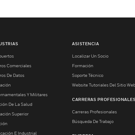
USTRIAS
ASISTENCIA
puertos
Localizar Un Socio
ros Comerciales
Formación
ros De Datos
Soporte Técnico
ación
Website Tutoriales Del Sitio We
rnamentales Y Militares
CARRERAS PROFESIONALE
ción De La Salud
Carreras Profesionales
ación Superior
Búsqueda De Trabajo
ción
cación E Industrial