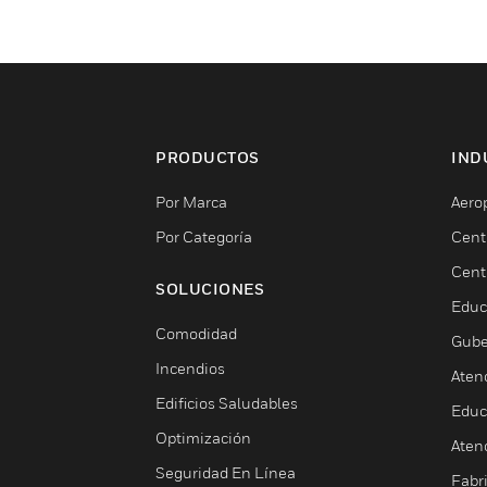
PRODUCTOS
IND
Por Marca
Aero
Por Categoría
Cent
Cent
SOLUCIONES
Educ
Comodidad
Gube
Incendios
Aten
Edificios Saludables
Educ
Optimización
Aten
Seguridad En Línea
Fabri