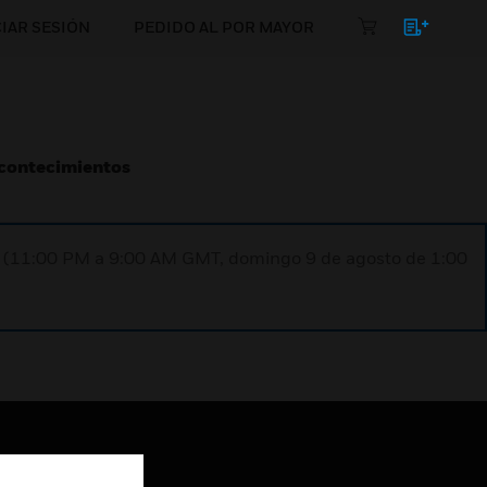
CIAR SESIÓN
PEDIDO AL POR MAYOR
Acontecimientos
ST (11:00 PM a 9:00 AM GMT, domingo 9 de agosto de 1:00