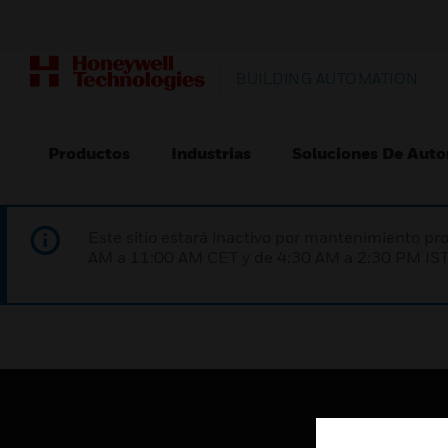
BUILDING AUTOMATION
Productos
Industrias
Soluciones De Auto
Este sitio estará inactivo por mantenimiento 
AM a 11:00 AM CET y de 4:30 AM a 2:30 PM IST