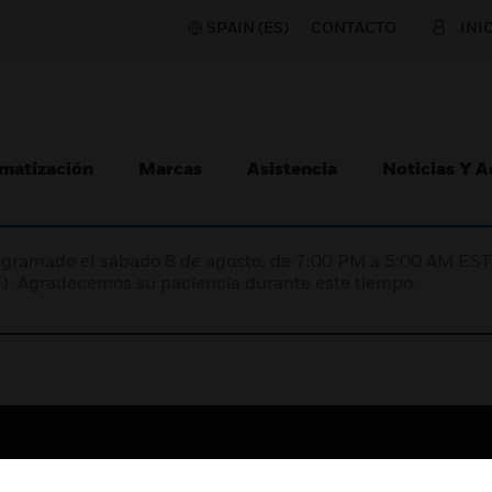
SPAIN (ES)
CONTACTO
INI
matización
Marcas
Asistencia
Noticias Y 
programado el sábado 8 de agosto, de 7:00 PM a 5:00 AM E
). Agradecemos su paciencia durante este tiempo.