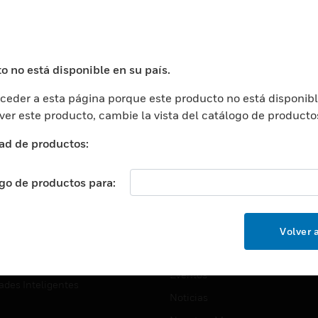
USTRIAS
ASISTENCIA
puertos
Localizar Un Socio
ros Comerciales
Formación
o no está disponible en su país.
ros De Datos
Soporte Técnico
eder a esta página porque este producto no está disponibl
ación
Website Tutoriales Del Sitio We
 ver este producto, cambie la vista del catálogo de producto
rnamentales Y Militares
CARRERAS PROFESIONALE
ad de productos:
ción De La Salud
Carreras Profesionales
ación Superior
ogo de productos para:
Búsqueda De Trabajo
ción
cación E Industrial
EMPRESA
Volver a
cia Y Correcciones
Acerca De
or Minorista
Eventos
ades Inteligentes
Noticias