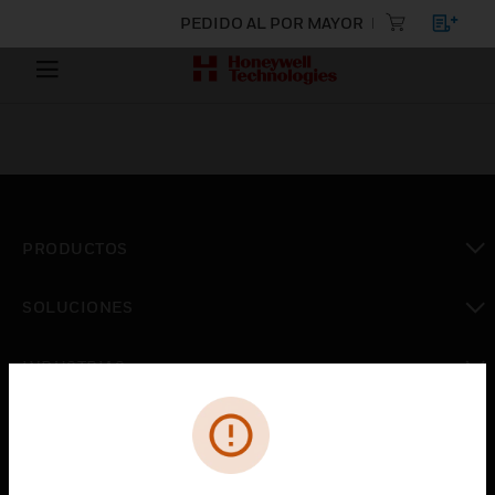
PEDIDO AL POR MAYOR
PRODUCTOS
Cambiar vista
SOLUCIONES
Cambiar vista
INDUSTRIAS
Cambiar vista
ASISTENCIA
Cambiar vista
CARRERAS PROFESIONALES