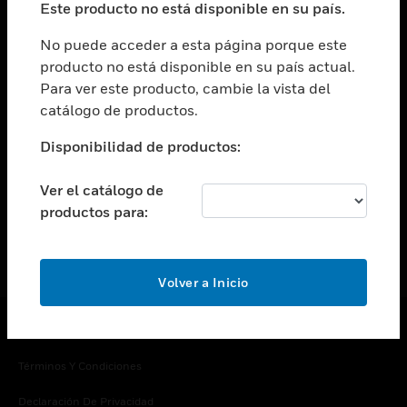
Este producto no está disponible en su país.
Cambiar vista
EMPRESA
No puede acceder a esta página porque este
producto no está disponible en su país actual.
Cambiar vista
Para ver este producto, cambie la vista del
CONTACTO
catálogo de productos.
Cambiar vista
LEGAL
Disponibilidad de productos:
Cambiar vista
SÍGANOS
Ver el catálogo de
productos para:
Volver a Inicio
Copyright © 2026 Honeywell International Inc.
Términos Y Condiciones
Declaración De Privacidad