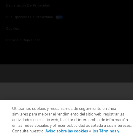
Declaración De Privacidad
Sus Opciones De Privacidad
Cookies
Darse De Baja Global
Utilizamos cookies y mecanismos de seguimiento en línea
similares para mejorar el rendimiento del sitio web, registrar las
actividades en el sitio web, facilitar el intercambio de información
en las redes sociales y ofrecer publicidad adaptada a sus intereses.
Consulte nuestro
Aviso sobre las cookies
y
los Términos y