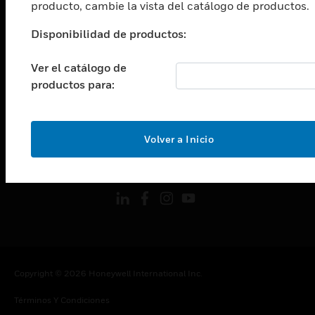
producto, cambie la vista del catálogo de productos.
CARRERAS PROFESIONALES
Disponibilidad de productos:
Cambiar vista
EMPRESA
Ver el catálogo de
Cambiar vista
productos para:
CONTACTO
Cambiar vista
LEGAL
Volver a Inicio
Cambiar vista
SÍGANOS
Copyright © 2026 Honeywell International Inc.
Términos Y Condiciones