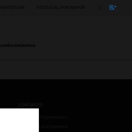
CIAR SESIÓN
PEDIDO AL POR MAYOR
Acontecimientos
CONTACTO
Consultas Empresariales
Acceso De Los Empleados