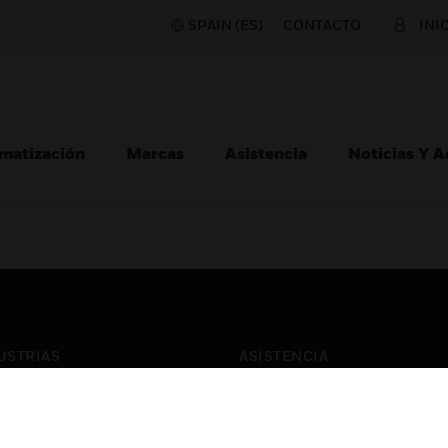
SPAIN (ES)
CONTACTO
INI
matización
Marcas
Asistencia
Noticias Y 
USTRIAS
ASISTENCIA
puertos
Localizar Un Socio
ros Comerciales
Formación