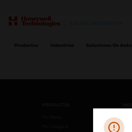
BUILDING AUTOMATION
Productos
Industrias
Soluciones De Auto
PRODUCTOS
IND
Por Marca
Aero
Por Categoría
Cent