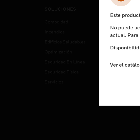
Cent
SOLUCIONES
Educ
Este product
Comodidad
Gube
No puede acc
Incendios
Aten
actual. Para
Edificios Saludables
Educ
Disponibilid
Optimización
Aten
Seguridad En Línea
Fabri
Ver el catál
Seguridad Física
Justi
Servicios
Sect
Ciud