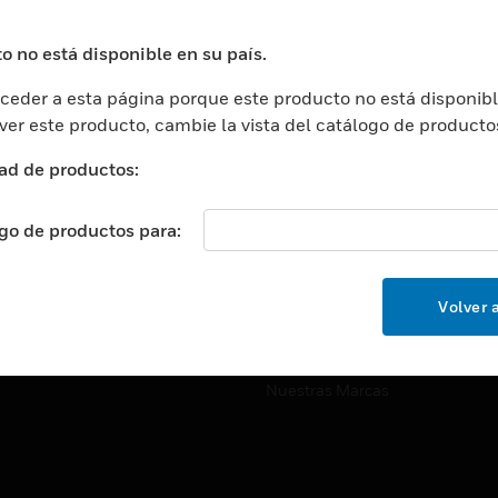
ros De Datos
Soporte Técnico
ación
Website Tutoriales Del Sitio We
o no está disponible en su país.
rnamentales Y Militares
eder a esta página porque este producto no está disponibl
CARRERAS PROFESIONALE
ción De La Salud
 ver este producto, cambie la vista del catálogo de producto
Carreras Profesionales
ación Superior
ad de productos:
Búsqueda De Trabajo
ción
cación E Industrial
ogo de productos para:
EMPRESA
cia Y Correcciones
Acerca De
or Minorista
Volver a
Eventos
ades Inteligentes
Noticias
Nuestras Marcas