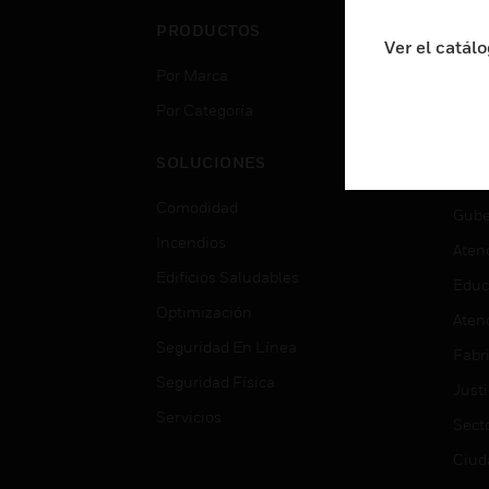
PRODUCTOS
IND
Ver el catál
Por Marca
Aero
Por Categoría
Cent
Cent
SOLUCIONES
Educ
Comodidad
Gube
Incendios
Aten
Edificios Saludables
Educ
Optimización
Aten
Seguridad En Línea
Fabri
Seguridad Física
Justi
Servicios
Sect
Ciud