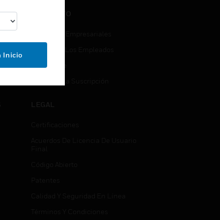
CONTACTO
Consultas Empresariales
Acceso De Los Empleados
 Inicio
Suscribirse
b
Cancelar La Suscripción
S
LEGAL
Certificaciones
Acuerdos De Licencia De Usuario
Final
Código Abierto
Patentes
Calidad Y Seguridad En Línea
Términos Y Condiciones