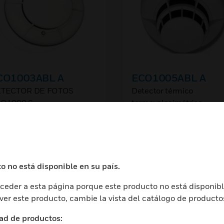
CO1003ABL A
ECO1005ABL A
TECTOR DE FOTOS
Detector térmico
O1000 S.
termovelocimétrico
convencional, temperatu
MÁS INFORMACIÓN
de -30 a +70 °C, corriente
alarma 80 mA, tensión de
30 V CC,
o no está disponible en su país.
eder a esta página porque este producto no está disponibl
 ver este producto, cambie la vista del catálogo de producto
ad de productos: