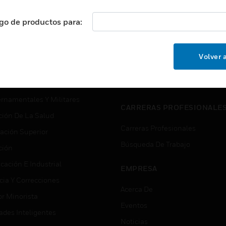
USTRIAS
ASISTENCIA
ogo de productos para:
puertos
Localizar Un Socio
ros Comerciales
Formación
Volver a
ros De Datos
Soporte Técnico
ación
Website Tutoriales Del Sitio We
rnamentales Y Militares
CARRERAS PROFESIONALE
ción De La Salud
Carreras Profesionales
ación Superior
Búsqueda De Trabajo
ción
cación E Industrial
EMPRESA
cia Y Correcciones
Acerca De
or Minorista
Eventos
ades Inteligentes
Noticias