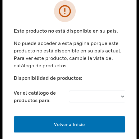
SOLUCIONES
Cambiar vista
INDUSTRIAS
Este producto no está disponible en su país.
Cambiar vista
ASISTENCIA
No puede acceder a esta página porque este
Cambiar vista
producto no está disponible en su país actual.
CARRERAS PROFESIONALES
Para ver este producto, cambie la vista del
Cambiar vista
catálogo de productos.
EMPRESA
Disponibilidad de productos:
Cambiar vista
CONTACTO
Ver el catálogo de
Cambiar vista
productos para:
LEGAL
Cambiar vista
SÍGANOS
Volver a Inicio