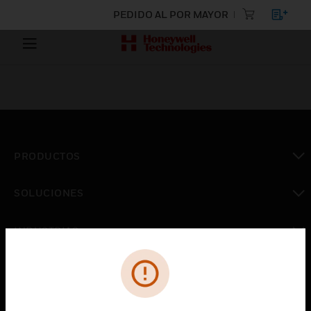
PEDIDO AL POR MAYOR
PRODUCTOS
Cambiar vista
SOLUCIONES
Cambiar vista
INDUSTRIAS
Cambiar vista
ASISTENCIA
Cambiar vista
CARRERAS PROFESIONALES