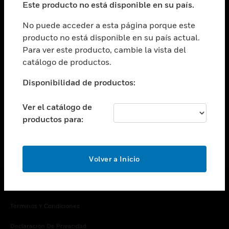
Este producto no está disponible en su país.
Cambiar vista
EMPRESA
No puede acceder a esta página porque este
producto no está disponible en su país actual.
Cambiar vista
Para ver este producto, cambie la vista del
CONTACTO
catálogo de productos.
Cambiar vista
LEGAL
Disponibilidad de productos:
Cambiar vista
SÍGANOS
Ver el catálogo de
productos para:
Volver a Inicio
Copyright © 2026 Honeywell International Inc.
Términos Y Condiciones
Declaración De Privacidad