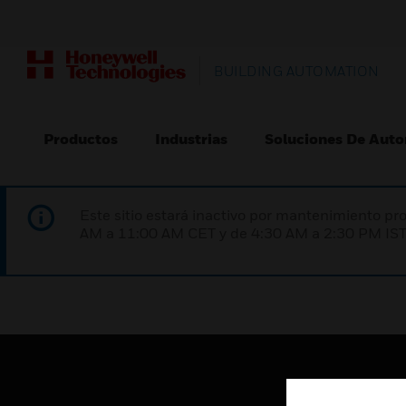
BUILDING AUTOMATION
Productos
Industrias
Soluciones De Auto
Este sitio estará inactivo por mantenimiento 
AM a 11:00 AM CET y de 4:30 AM a 2:30 PM IST