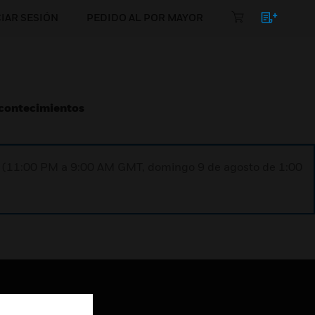
CIAR SESIÓN
PEDIDO AL POR MAYOR
Acontecimientos
ST (11:00 PM a 9:00 AM GMT, domingo 9 de agosto de 1:00