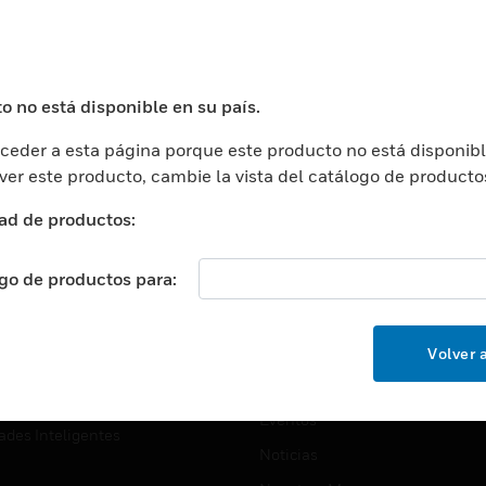
USTRIAS
ASISTENCIA
puertos
Localizar Un Socio
ros Comerciales
Formación
o no está disponible en su país.
ros De Datos
Soporte Técnico
eder a esta página porque este producto no está disponibl
ación
Website Tutoriales Del Sitio We
 ver este producto, cambie la vista del catálogo de producto
rnamentales Y Militares
CARRERAS PROFESIONALE
ad de productos:
ción De La Salud
Carreras Profesionales
ación Superior
ogo de productos para:
Búsqueda De Trabajo
ción
cación E Industrial
EMPRESA
Volver a
cia Y Correcciones
Acerca De
or Minorista
Eventos
ades Inteligentes
Noticias