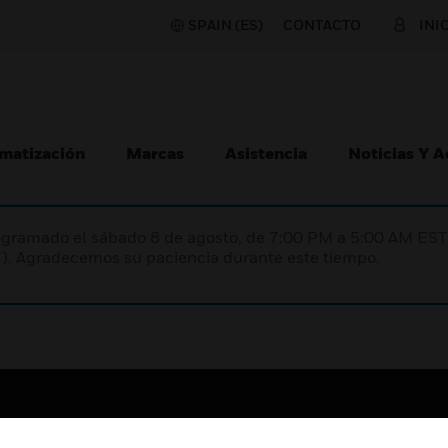
SPAIN (ES)
CONTACTO
INI
matización
Marcas
Asistencia
Noticias Y 
programado el sábado 8 de agosto, de 7:00 PM a 5:00 AM E
). Agradecemos su paciencia durante este tiempo.