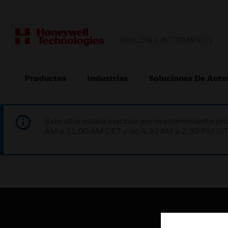
BUILDING AUTOMATION
Productos
Industrias
Soluciones De Auto
Este sitio estará inactivo por mantenimiento 
AM a 11:00 AM CET y de 4:30 AM a 2:30 PM IST