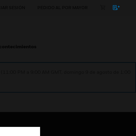
CIAR SESIÓN
PEDIDO AL POR MAYOR
Acontecimientos
ST (11:00 PM a 9:00 AM GMT, domingo 9 de agosto de 1:00