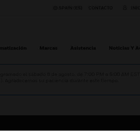
SPAIN (ES)
CONTACTO
INI
matización
Marcas
Asistencia
Noticias Y 
programado el sábado 8 de agosto, de 7:00 PM a 5:00 AM E
). Agradecemos su paciencia durante este tiempo.