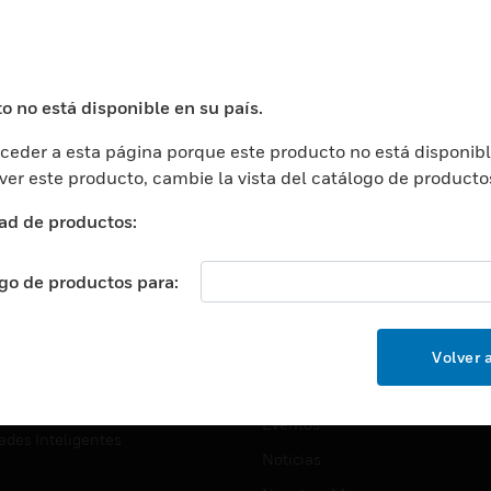
USTRIAS
ASISTENCIA
puertos
Localizar Un Socio
ros Comerciales
Formación
o no está disponible en su país.
ros De Datos
Soporte Técnico
eder a esta página porque este producto no está disponibl
ación
Website Tutoriales Del Sitio We
 ver este producto, cambie la vista del catálogo de producto
rnamentales Y Militares
CARRERAS PROFESIONALE
ad de productos:
ción De La Salud
Carreras Profesionales
ación Superior
ogo de productos para:
Búsqueda De Trabajo
ción
cación E Industrial
EMPRESA
Volver a
cia Y Correcciones
Acerca De
or Minorista
Eventos
ades Inteligentes
Noticias