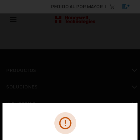
PEDIDO AL POR MAYOR
PRODUCTOS
Cambiar vista
SOLUCIONES
Cambiar vista
INDUSTRIAS
Cambiar vista
ASISTENCIA
Cambiar vista
CARRERAS PROFESIONALES