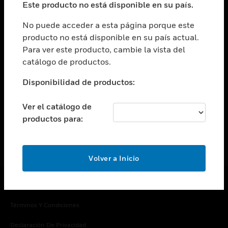
Este producto no está disponible en su país.
Cambiar vista
EMPRESA
No puede acceder a esta página porque este
producto no está disponible en su país actual.
Cambiar vista
Para ver este producto, cambie la vista del
CONTACTO
catálogo de productos.
Cambiar vista
LEGAL
Disponibilidad de productos:
Cambiar vista
SÍGANOS
Ver el catálogo de
productos para:
Volver a Inicio
Copyright © 2026 Honeywell International Inc.
Términos Y Condiciones
Declaración De Privacidad