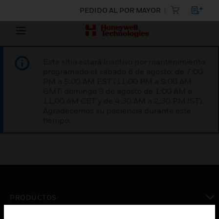
PEDIDO AL POR MAYOR
Este sitio estará inactivo por mantenimiento
programado el sábado 8 de agosto, de 7:00
PM a 5:00 AM EST (11:00 PM a 9:00 AM
GMT, domingo 9 de agosto de 1:00 AM a
11:00 AM CET y de 4:30 AM a 2:30 PM IST).
Agradecemos su paciencia durante este
tiempo.
PRODUCTOS
Cambiar vista