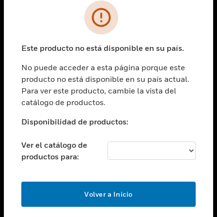
SOLUCIONES
Cambiar vista
INDUSTRIAS
Este producto no está disponible en su país.
Cambiar vista
ASISTENCIA
No puede acceder a esta página porque este
Cambiar vista
producto no está disponible en su país actual.
CARRERAS PROFESIONALES
Para ver este producto, cambie la vista del
Cambiar vista
catálogo de productos.
EMPRESA
Disponibilidad de productos:
Cambiar vista
CONTACTO
Ver el catálogo de
Cambiar vista
productos para:
LEGAL
Cambiar vista
SÍGANOS
Volver a Inicio