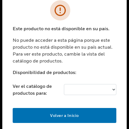
SOLUCIONES
Cambiar vista
INDUSTRIAS
Este producto no está disponible en su país.
Cambiar vista
ASISTENCIA
No puede acceder a esta página porque este
Cambiar vista
producto no está disponible en su país actual.
CARRERAS PROFESIONALES
Para ver este producto, cambie la vista del
Cambiar vista
catálogo de productos.
EMPRESA
Disponibilidad de productos:
Cambiar vista
CONTACTO
Ver el catálogo de
Cambiar vista
productos para:
LEGAL
Cambiar vista
SÍGANOS
Volver a Inicio