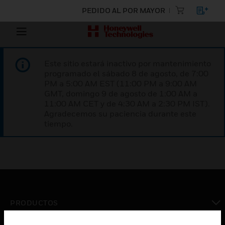
PEDIDO AL POR MAYOR
Este sitio estará inactivo por mantenimiento
programado el sábado 8 de agosto, de 7:00
PM a 5:00 AM EST (11:00 PM a 9:00 AM
GMT, domingo 9 de agosto de 1:00 AM a
11:00 AM CET y de 4:30 AM a 2:30 PM IST).
Agradecemos su paciencia durante este
tiempo.
PRODUCTOS
Cambiar vista