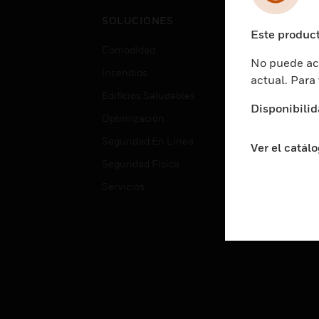
Cent
SOLUCIONES
Educ
Este product
Comodidad
Gube
No puede acc
Incendios
Aten
actual. Para
Edificios Saludables
Educ
Disponibilid
Optimización
Aten
Seguridad En Línea
Fabri
Ver el catál
Seguridad Física
Justi
Servicios
Sect
Ciud