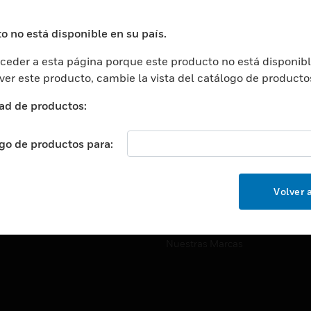
ros De Datos
Soporte Técnico
ación
Website Tutoriales Del Sitio We
o no está disponible en su país.
rnamentales Y Militares
eder a esta página porque este producto no está disponibl
CARRERAS PROFESIONALE
ción De La Salud
 ver este producto, cambie la vista del catálogo de producto
Carreras Profesionales
ación Superior
ad de productos:
Búsqueda De Trabajo
ción
cación E Industrial
ogo de productos para:
EMPRESA
cia Y Correcciones
Acerca De
or Minorista
Volver a
Eventos
ades Inteligentes
Noticias
Nuestras Marcas