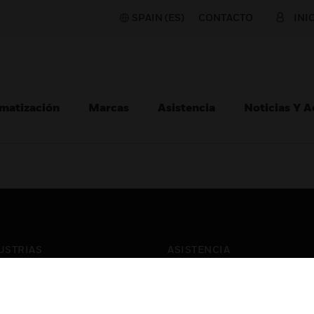
SPAIN (ES)
CONTACTO
INI
matización
Marcas
Asistencia
Noticias Y 
USTRIAS
ASISTENCIA
puertos
Localizar Un Socio
ros Comerciales
Formación