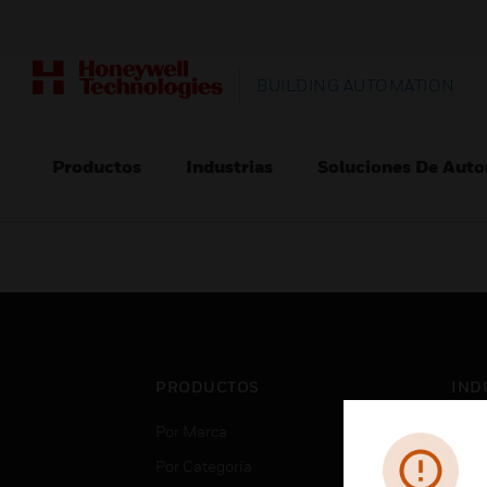
BUILDING AUTOMATION
Productos
Industrias
Soluciones De Auto
PRODUCTOS
IND
Por Marca
Aero
Por Categoría
Cent