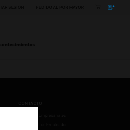
CIAR SESIÓN
PEDIDO AL POR MAYOR
Acontecimientos
CONTACTO
Consultas Empresariales
Acceso De Los Empleados