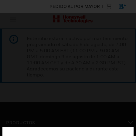
PEDIDO AL POR MAYOR
Este sitio estará inactivo por mantenimiento
programado el sábado 8 de agosto, de 7:00
PM a 5:00 AM EST (11:00 PM a 9:00 AM
GMT, domingo 9 de agosto de 1:00 AM a
11:00 AM CET y de 4:30 AM a 2:30 PM IST).
Agradecemos su paciencia durante este
tiempo.
PRODUCTOS
Cambiar vista