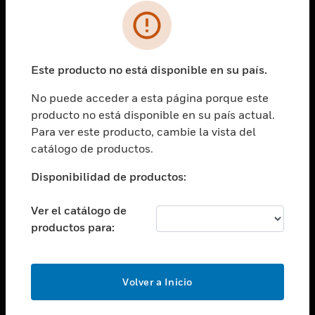
SOLUCIONES
Cambiar vista
INDUSTRIAS
Este producto no está disponible en su país.
Cambiar vista
ASISTENCIA
No puede acceder a esta página porque este
Cambiar vista
producto no está disponible en su país actual.
CARRERAS PROFESIONALES
Para ver este producto, cambie la vista del
Cambiar vista
catálogo de productos.
EMPRESA
Disponibilidad de productos:
Cambiar vista
CONTACTO
Ver el catálogo de
Cambiar vista
productos para:
LEGAL
Cambiar vista
SÍGANOS
Volver a Inicio