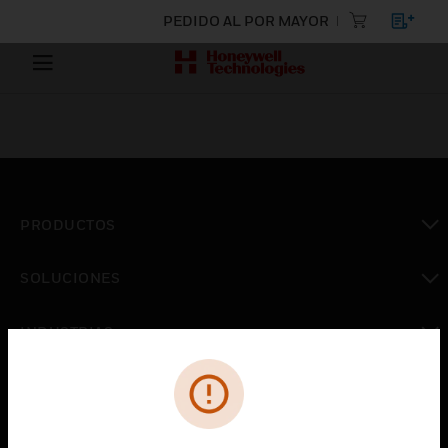
PEDIDO AL POR MAYOR
PRODUCTOS
Cambiar vista
SOLUCIONES
Cambiar vista
INDUSTRIAS
Cambiar vista
ASISTENCIA
Cambiar vista
CARRERAS PROFESIONALES