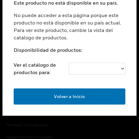
Este producto no está disponible en su país.
Cambiar vista
EMPRESA
No puede acceder a esta página porque este
producto no está disponible en su país actual.
Cambiar vista
Para ver este producto, cambie la vista del
CONTACTO
catálogo de productos.
Cambiar vista
LEGAL
Disponibilidad de productos:
Cambiar vista
SÍGANOS
Ver el catálogo de
productos para:
Volver a Inicio
Copyright © 2026 Honeywell International Inc.
Términos Y Condiciones
Declaración De Privacidad