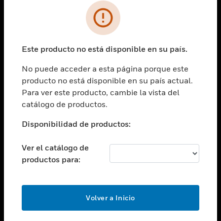
SOLUCIONES
Cambiar vista
INDUSTRIAS
Este producto no está disponible en su país.
Cambiar vista
ASISTENCIA
No puede acceder a esta página porque este
Cambiar vista
producto no está disponible en su país actual.
CARRERAS PROFESIONALES
Para ver este producto, cambie la vista del
Cambiar vista
catálogo de productos.
EMPRESA
Disponibilidad de productos:
Cambiar vista
CONTACTO
Ver el catálogo de
Cambiar vista
productos para:
LEGAL
Cambiar vista
SÍGANOS
Volver a Inicio