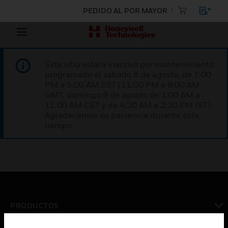
PEDIDO AL POR MAYOR
Este sitio estará inactivo por mantenimiento
programado el sábado 8 de agosto, de 7:00
PM a 5:00 AM EST (11:00 PM a 9:00 AM
GMT, domingo 9 de agosto de 1:00 AM a
11:00 AM CET y de 4:30 AM a 2:30 PM IST).
Agradecemos su paciencia durante este
tiempo.
PRODUCTOS
Cambiar vista