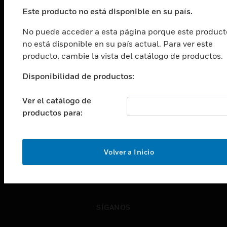
Cambiar vista
Este producto no está disponible en su país.
SOLUCIONES
No puede acceder a esta página porque este product
Cambiar vista
no está disponible en su país actual. Para ver este
INDUSTRIAS
producto, cambie la vista del catálogo de productos.
Cambiar vista
ASISTENCIA
Disponibilidad de productos:
Cambiar vista
CARRERAS PROFESIONALES
Ver el catálogo de
productos para:
Cambiar vista
EMPRESA
Cambiar vista
Volver a Inicio
CONTACTO
Cambiar vista
LEGAL
Cambiar vista
SÍGANOS