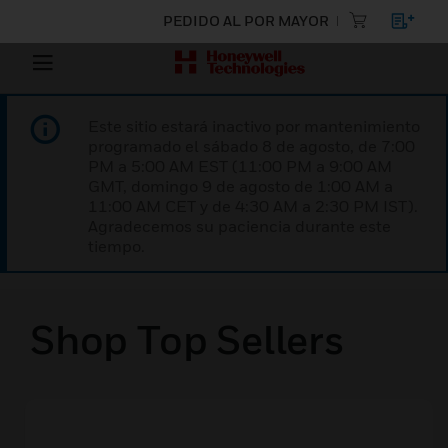
PEDIDO AL POR MAYOR
Este sitio estará inactivo por mantenimiento
programado el sábado 8 de agosto, de 7:00
PM a 5:00 AM EST (11:00 PM a 9:00 AM
GMT, domingo 9 de agosto de 1:00 AM a
11:00 AM CET y de 4:30 AM a 2:30 PM IST).
Agradecemos su paciencia durante este
tiempo.
Shop Top Sellers