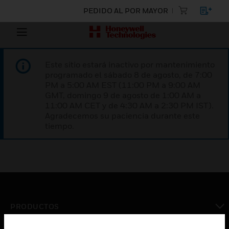
PEDIDO AL POR MAYOR
Este sitio estará inactivo por mantenimiento
programado el sábado 8 de agosto, de 7:00
PM a 5:00 AM EST (11:00 PM a 9:00 AM
GMT, domingo 9 de agosto de 1:00 AM a
11:00 AM CET y de 4:30 AM a 2:30 PM IST).
Agradecemos su paciencia durante este
tiempo.
PRODUCTOS
Cambiar vista