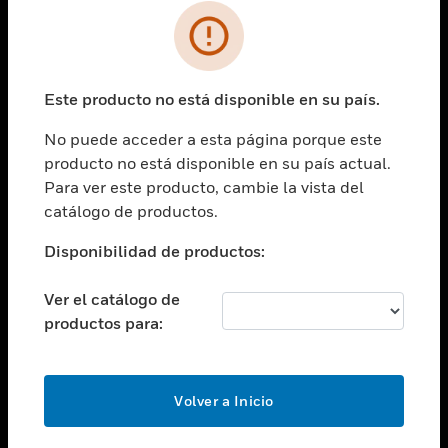
SOLUCIONES
Cambiar vista
INDUSTRIAS
Este producto no está disponible en su país.
Cambiar vista
ASISTENCIA
No puede acceder a esta página porque este
Cambiar vista
producto no está disponible en su país actual.
CARRERAS PROFESIONALES
Para ver este producto, cambie la vista del
Cambiar vista
catálogo de productos.
EMPRESA
Disponibilidad de productos:
Cambiar vista
CONTACTO
Ver el catálogo de
Cambiar vista
productos para:
LEGAL
Cambiar vista
SÍGANOS
Volver a Inicio