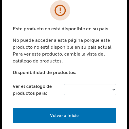
SOLUCIONES
Cambiar vista
INDUSTRIAS
Este producto no está disponible en su país.
Cambiar vista
ASISTENCIA
No puede acceder a esta página porque este
Cambiar vista
producto no está disponible en su país actual.
CARRERAS PROFESIONALES
Para ver este producto, cambie la vista del
Cambiar vista
catálogo de productos.
EMPRESA
Disponibilidad de productos:
Cambiar vista
CONTACTO
Ver el catálogo de
Cambiar vista
productos para:
LEGAL
Cambiar vista
SÍGANOS
Volver a Inicio