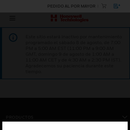
PEDIDO AL POR MAYOR
Este sitio estará inactivo por mantenimiento
programado el sábado 8 de agosto, de 7:00
PM a 5:00 AM EST (11:00 PM a 9:00 AM
GMT, domingo 9 de agosto de 1:00 AM a
11:00 AM CET y de 4:30 AM a 2:30 PM IST).
Agradecemos su paciencia durante este
tiempo.
PRODUCTOS
Cambiar vista