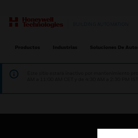
BUILDING AUTOMATION
Productos
Industrias
Soluciones De Auto
Este sitio estará inactivo por mantenimiento 
AM a 11:00 AM CET y de 4:30 AM a 2:30 PM IST