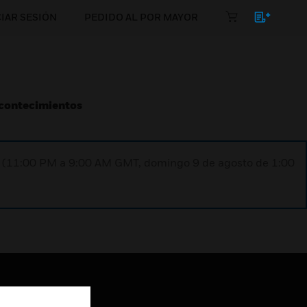
CIAR SESIÓN
PEDIDO AL POR MAYOR
Acontecimientos
ST (11:00 PM a 9:00 AM GMT, domingo 9 de agosto de 1:00