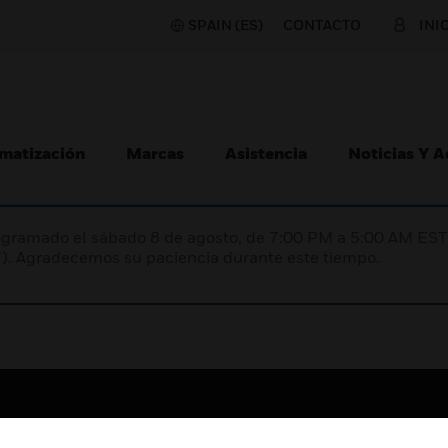
SPAIN (ES)
CONTACTO
INI
matización
Marcas
Asistencia
Noticias Y 
programado el sábado 8 de agosto, de 7:00 PM a 5:00 AM E
). Agradecemos su paciencia durante este tiempo.