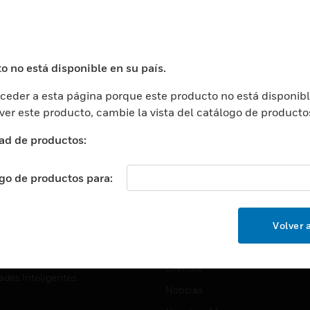
USTRIAS
ASISTENCIA
puertos
Localizar Un Socio
ros Comerciales
Formación
o no está disponible en su país.
ros De Datos
Soporte Técnico
eder a esta página porque este producto no está disponibl
ación
Website Tutoriales Del Sitio We
 ver este producto, cambie la vista del catálogo de producto
rnamentales Y Militares
CARRERAS PROFESIONALE
ad de productos:
ción De La Salud
Carreras Profesionales
ación Superior
ogo de productos para:
Búsqueda De Trabajo
ción
cación E Industrial
EMPRESA
Volver a
cia Y Correcciones
Acerca De
or Minorista
Eventos
ades Inteligentes
Noticias