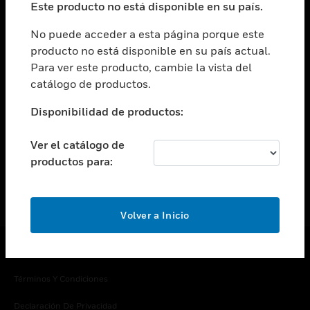
Este producto no está disponible en su país.
Cambiar vista
EMPRESA
No puede acceder a esta página porque este
producto no está disponible en su país actual.
Cambiar vista
Para ver este producto, cambie la vista del
CONTACTO
catálogo de productos.
Cambiar vista
LEGAL
Disponibilidad de productos:
Cambiar vista
SÍGANOS
Ver el catálogo de
productos para:
Volver a Inicio
Copyright © 2026 Honeywell International Inc.
Términos Y Condiciones
Declaración De Privacidad