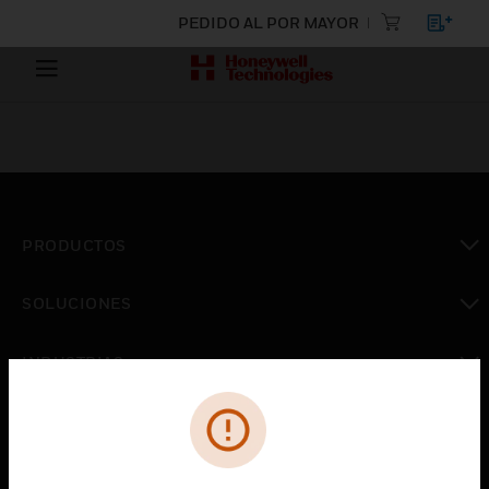
PEDIDO AL POR MAYOR
PRODUCTOS
Cambiar vista
SOLUCIONES
Cambiar vista
INDUSTRIAS
Cambiar vista
ASISTENCIA
Cambiar vista
CARRERAS PROFESIONALES